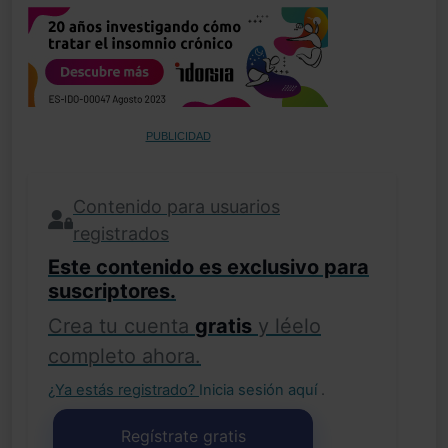
PUBLICIDAD
Contenido para usuarios
registrados
Este contenido es exclusivo para
suscriptores.
Crea tu cuenta
gratis
y léelo
completo ahora.
¿Ya estás registrado?
Inicia sesión aquí
.
Regístrate gratis