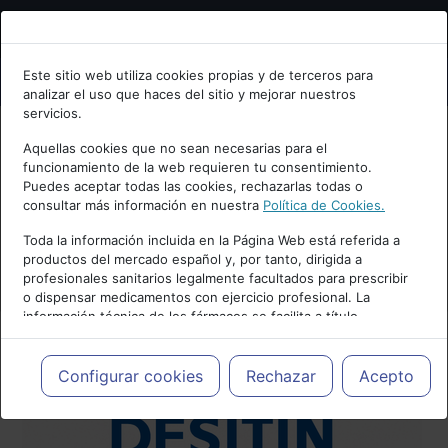
Bienvenid@ a psiquiatria.com
Este sitio web utiliza cookies propias y de terceros para
analizar el uso que haces del sitio y mejorar nuestros
Escribe tu Email
servicios.
Aquellas cookies que no sean necesarias para el
funcionamiento de la web requieren tu consentimiento.
Accede o regístrate con tu email.
Puedes aceptar todas las cookies, rechazarlas todas o
consultar más información en nuestra
Política de Cookies.
Toda la información incluida en la Página Web está referida a
productos del mercado español y, por tanto, dirigida a
Cancelar
profesionales sanitarios legalmente facultados para prescribir
o dispensar medicamentos con ejercicio profesional. La
información técnica de los fármacos se facilita a título
meramente informativo, siendo responsabilidad de los
profesionales facultados prescribir medicamentos y decidir, en
cada caso concreto, el tratamiento más adecuado a las
Configurar cookies
Rechazar
Acepto
necesidades del paciente.