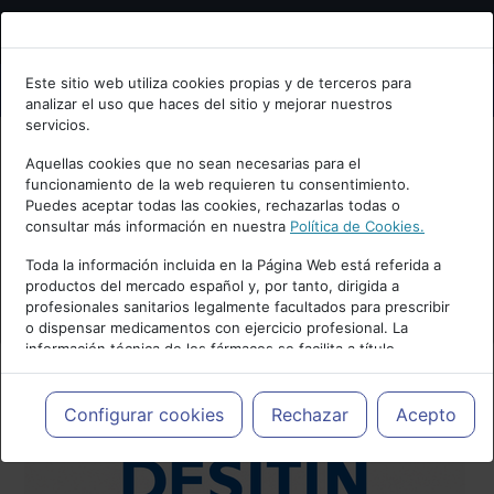
Bienvenid@ a psiquiatria.com
Este sitio web utiliza cookies propias y de terceros para
analizar el uso que haces del sitio y mejorar nuestros
Escribe tu Email
servicios.
Aquellas cookies que no sean necesarias para el
funcionamiento de la web requieren tu consentimiento.
Accede o regístrate con tu email.
Puedes aceptar todas las cookies, rechazarlas todas o
consultar más información en nuestra
Política de Cookies.
Toda la información incluida en la Página Web está referida a
productos del mercado español y, por tanto, dirigida a
Cancelar
profesionales sanitarios legalmente facultados para prescribir
o dispensar medicamentos con ejercicio profesional. La
información técnica de los fármacos se facilita a título
meramente informativo, siendo responsabilidad de los
profesionales facultados prescribir medicamentos y decidir, en
cada caso concreto, el tratamiento más adecuado a las
Configurar cookies
Rechazar
Acepto
necesidades del paciente.