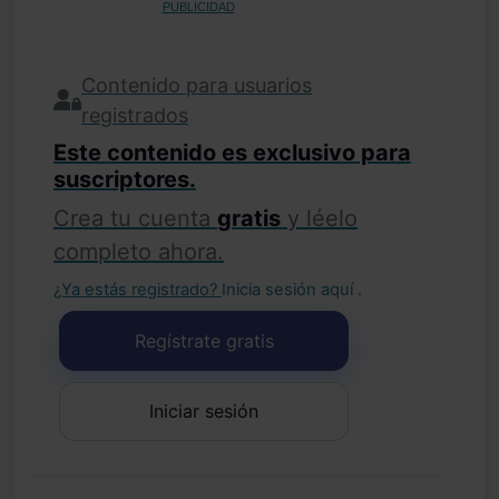
PUBLICIDAD
Contenido para usuarios
registrados
Este contenido es exclusivo para
suscriptores.
Crea tu cuenta
gratis
y léelo
completo ahora.
¿Ya estás registrado?
Inicia sesión aquí
.
Regístrate gratis
Iniciar sesión