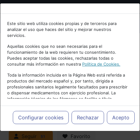
Bienvenid@ a psiquiatria.com
Este sitio web utiliza cookies propias y de terceros para
analizar el uso que haces del sitio y mejorar nuestros
Escribe tu Email
servicios.
Aquellas cookies que no sean necesarias para el
funcionamiento de la web requieren tu consentimiento.
Accede o regístrate con tu email.
Puedes aceptar todas las cookies, rechazarlas todas o
consultar más información en nuestra
Política de Cookies.
PUBLICIDAD
Toda la información incluida en la Página Web está referida a
productos del mercado español y, por tanto, dirigida a
Cancelar
profesionales sanitarios legalmente facultados para prescribir
o dispensar medicamentos con ejercicio profesional. La
información técnica de los fármacos se facilita a título
meramente informativo, siendo responsabilidad de los
profesionales facultados prescribir medicamentos y decidir, en
Actualidad y Artículos
|
cada caso concreto, el tratamiento más adecuado a las
Configurar cookies
Rechazar
Acepto
necesidades del paciente.
Neuropsiquiatría y Neurología
Seguir
Favorito
51