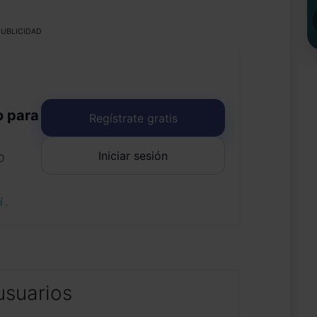
UBLICIDAD
o para
Regístrate gratis
Iniciar sesión
o
uí
.
usuarios