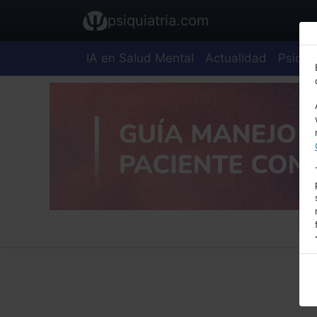
psiquiatria.com
IA en Salud Mental
Actualidad
Psiquia
E
A