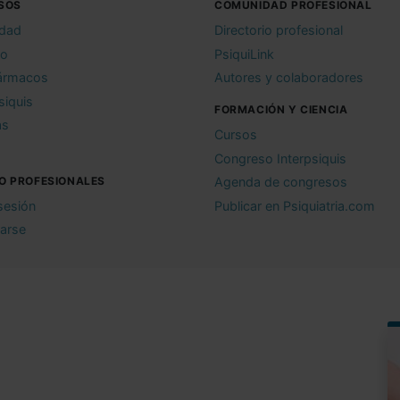
SOS
COMUNIDAD PROFESIONAL
idad
Directorio profesional
io
PsiquiLink
ármacos
Autores y colaboradores
siquis
FORMACIÓN Y CIENCIA
as
Cursos
Congreso Interpsiquis
O PROFESIONALES
Agenda de congresos
 sesión
Publicar en Psiquiatria.com
rarse