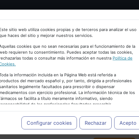
Bienvenid@ a psiquiatria.com
tría
Psicología
Neurociencia
Bienestar
Congreso
Este sitio web utiliza cookies propias y de terceros para analizar el uso
que haces del sitio y mejorar nuestros servicios.
scribe tu Email
Aquellas cookies que no sean necesarias para el funcionamiento de la
web requieren tu consentimiento. Puedes aceptar todas las cookies,
rechazarlas todas o consultar más información en nuestra
Política de
ccede o regístrate con tu email.
Cookies.
Toda la información incluida en la Página Web está referida a
productos del mercado español y, por tanto, dirigida a profesionales
sanitarios legalmente facultados para prescribir o dispensar
Cancelar
medicamentos con ejercicio profesional. La información técnica de los
PUBLICIDAD
fármacos se facilita a título meramente informativo, siendo
responsabilidad de los profesionales facultados prescribir
medicamentos y decidir, en cada caso concreto, el tratamiento más
adecuado a las necesidades del paciente.
Configurar cookies
Rechazar
Acepto