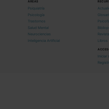
ÁREAS
RECUR
Psiquiatría
Actual
Psicología
Glosar
Trastornos
Psicof
Salud Mental
Bibliop
Neurociencias
Revist
Inteligencia Artificial
Libros
ACCES
Iniciar
Regist