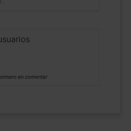
uí
.
usuarios
 primero en comentar