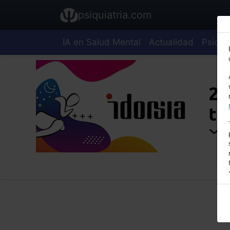
psiquiatria.com
IA en Salud Mental
Actualidad
Psiquia
E
A