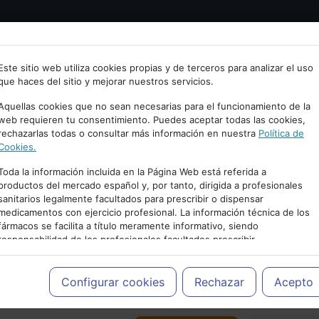
Bienvenid@ a psiquiatria.com
tría
Psicología
Neurociencia
Bienestar
Congreso
Este sitio web utiliza cookies propias y de terceros para analizar el uso
que haces del sitio y mejorar nuestros servicios.
scribe tu Email
Aquellas cookies que no sean necesarias para el funcionamiento de la
web requieren tu consentimiento. Puedes aceptar todas las cookies,
rechazarlas todas o consultar más información en nuestra
Política de
ccede o regístrate con tu email.
Cookies.
Toda la información incluida en la Página Web está referida a
productos del mercado español y, por tanto, dirigida a profesionales
sanitarios legalmente facultados para prescribir o dispensar
Cancelar
medicamentos con ejercicio profesional. La información técnica de los
PUBLICIDAD
fármacos se facilita a título meramente informativo, siendo
responsabilidad de los profesionales facultados prescribir
medicamentos y decidir, en cada caso concreto, el tratamiento más
adecuado a las necesidades del paciente.
Configurar cookies
Rechazar
Acepto