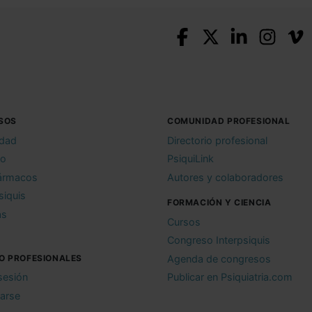
SOS
COMUNIDAD PROFESIONAL
idad
Directorio profesional
io
PsiquiLink
ármacos
Autores y colaboradores
siquis
FORMACIÓN Y CIENCIA
as
Cursos
Congreso Interpsiquis
O PROFESIONALES
Agenda de congresos
 sesión
Publicar en Psiquiatria.com
rarse