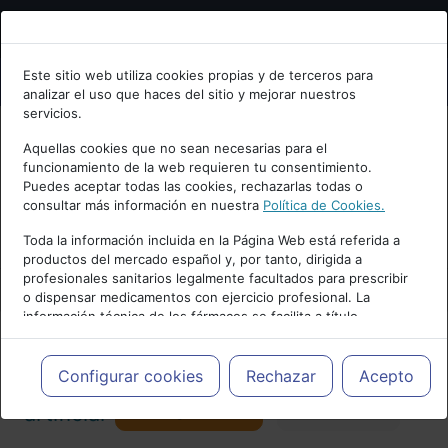
Bienvenid@ a psiquiatria.com
Este sitio web utiliza cookies propias y de terceros para
analizar el uso que haces del sitio y mejorar nuestros
Escribe tu Email
servicios.
Aquellas cookies que no sean necesarias para el
funcionamiento de la web requieren tu consentimiento.
Accede o regístrate con tu email.
Puedes aceptar todas las cookies, rechazarlas todas o
consultar más información en nuestra
Política de Cookies.
PUBLICIDAD
Toda la información incluida en la Página Web está referida a
productos del mercado español y, por tanto, dirigida a
Cancelar
profesionales sanitarios legalmente facultados para prescribir
o dispensar medicamentos con ejercicio profesional. La
información técnica de los fármacos se facilita a título
meramente informativo, siendo responsabilidad de los
profesionales facultados prescribir medicamentos y decidir, en
Actualidad y Artículos
|
Inteligencia
cada caso concreto, el tratamiento más adecuado a las
Configurar cookies
Rechazar
Acepto
necesidades del paciente.
Seguir
artificial
Favorito
173