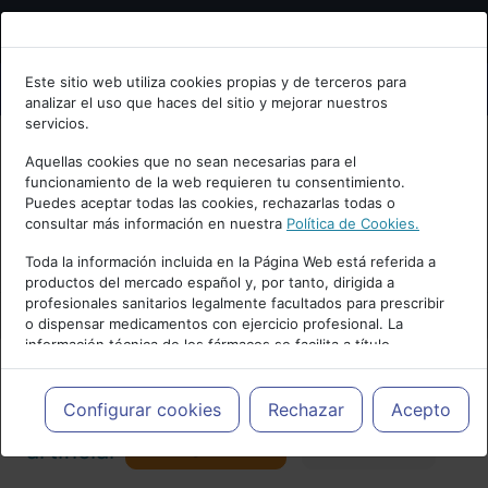
Bienvenid@ a psiquiatria.com
Este sitio web utiliza cookies propias y de terceros para
analizar el uso que haces del sitio y mejorar nuestros
Escribe tu Email
servicios.
Aquellas cookies que no sean necesarias para el
funcionamiento de la web requieren tu consentimiento.
Accede o regístrate con tu email.
Puedes aceptar todas las cookies, rechazarlas todas o
consultar más información en nuestra
Política de Cookies.
PUBLICIDAD
Toda la información incluida en la Página Web está referida a
productos del mercado español y, por tanto, dirigida a
Cancelar
profesionales sanitarios legalmente facultados para prescribir
o dispensar medicamentos con ejercicio profesional. La
información técnica de los fármacos se facilita a título
meramente informativo, siendo responsabilidad de los
profesionales facultados prescribir medicamentos y decidir, en
Actualidad y Artículos
|
Inteligencia
cada caso concreto, el tratamiento más adecuado a las
Configurar cookies
Rechazar
Acepto
necesidades del paciente.
Seguir
artificial
Favorito
173