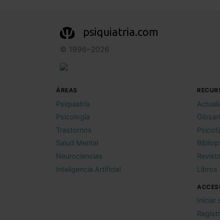
psiquiatria.com
© 1996–2026
ÁREAS
RECUR
Psiquiatría
Actual
Psicología
Glosar
Trastornos
Psicof
Salud Mental
Bibliop
Neurociencias
Revist
Inteligencia Artificial
Libros
ACCES
Iniciar
Regist