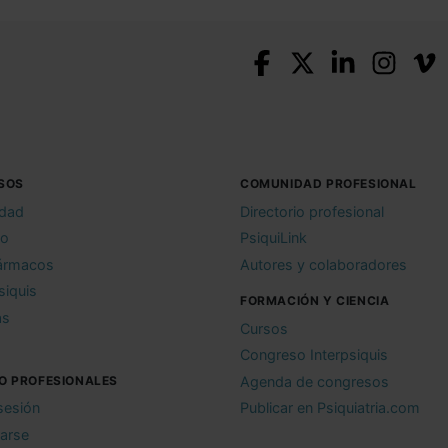
SOS
COMUNIDAD PROFESIONAL
idad
Directorio profesional
io
PsiquiLink
ármacos
Autores y colaboradores
siquis
FORMACIÓN Y CIENCIA
as
Cursos
Congreso Interpsiquis
O PROFESIONALES
Agenda de congresos
 sesión
Publicar en Psiquiatria.com
rarse