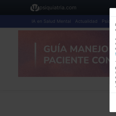
psiquiatria.com
IA en Salud Mental
Actualidad
Psiquia
E
A