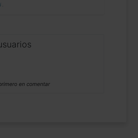
uí
.
usuarios
 primero en comentar