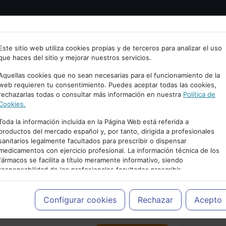
Bienvenid@ a psiquiatria.com
tría
Psicología
Neurociencia
Bienestar
Congreso
Este sitio web utiliza cookies propias y de terceros para analizar el uso
que haces del sitio y mejorar nuestros servicios.
scribe tu Email
Aquellas cookies que no sean necesarias para el funcionamiento de la
web requieren tu consentimiento. Puedes aceptar todas las cookies,
rechazarlas todas o consultar más información en nuestra
Política de
ccede o regístrate con tu email.
Cookies.
Toda la información incluida en la Página Web está referida a
productos del mercado español y, por tanto, dirigida a profesionales
sanitarios legalmente facultados para prescribir o dispensar
Cancelar
medicamentos con ejercicio profesional. La información técnica de los
PUBLICIDAD
fármacos se facilita a título meramente informativo, siendo
responsabilidad de los profesionales facultados prescribir
medicamentos y decidir, en cada caso concreto, el tratamiento más
adecuado a las necesidades del paciente.
Configurar cookies
Rechazar
Acepto