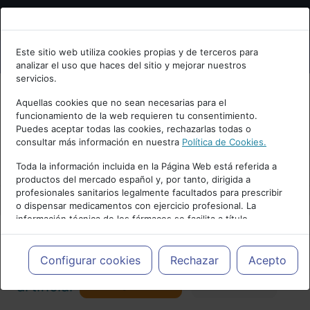
Bienvenid@ a psiquiatria.com
Este sitio web utiliza cookies propias y de terceros para
analizar el uso que haces del sitio y mejorar nuestros
Escribe tu Email
servicios.
Aquellas cookies que no sean necesarias para el
funcionamiento de la web requieren tu consentimiento.
Accede o regístrate con tu email.
Puedes aceptar todas las cookies, rechazarlas todas o
consultar más información en nuestra
Política de Cookies.
PUBLICIDAD
Toda la información incluida en la Página Web está referida a
productos del mercado español y, por tanto, dirigida a
Cancelar
profesionales sanitarios legalmente facultados para prescribir
o dispensar medicamentos con ejercicio profesional. La
información técnica de los fármacos se facilita a título
meramente informativo, siendo responsabilidad de los
profesionales facultados prescribir medicamentos y decidir, en
Actualidad y Artículos
|
Inteligencia
cada caso concreto, el tratamiento más adecuado a las
Configurar cookies
Rechazar
Acepto
necesidades del paciente.
Seguir
artificial
Favorito
173