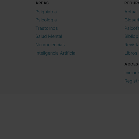
ÁREAS
RECUR
Psiquiatría
Actual
Psicología
Glosar
Trastornos
Psicof
Salud Mental
Bibliop
Neurociencias
Revist
Inteligencia Artificial
Libros
ACCES
Iniciar
Regist