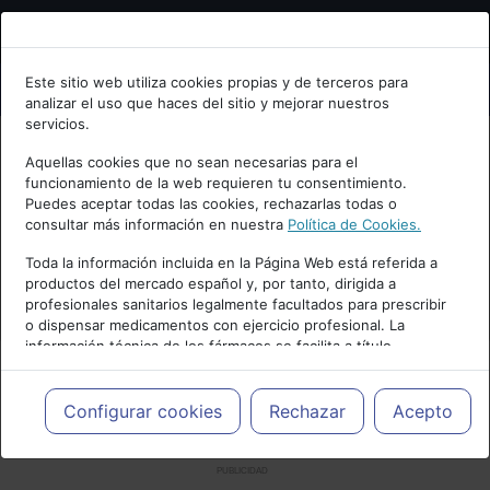
Bienvenid@ a psiquiatria.com
Este sitio web utiliza cookies propias y de terceros para
analizar el uso que haces del sitio y mejorar nuestros
Escribe tu Email
servicios.
Aquellas cookies que no sean necesarias para el
funcionamiento de la web requieren tu consentimiento.
Accede o regístrate con tu email.
Puedes aceptar todas las cookies, rechazarlas todas o
consultar más información en nuestra
Política de Cookies.
Toda la información incluida en la Página Web está referida a
productos del mercado español y, por tanto, dirigida a
Cancelar
profesionales sanitarios legalmente facultados para prescribir
o dispensar medicamentos con ejercicio profesional. La
información técnica de los fármacos se facilita a título
meramente informativo, siendo responsabilidad de los
profesionales facultados prescribir medicamentos y decidir, en
cada caso concreto, el tratamiento más adecuado a las
Configurar cookies
Rechazar
Acepto
necesidades del paciente.
PUBLICIDAD