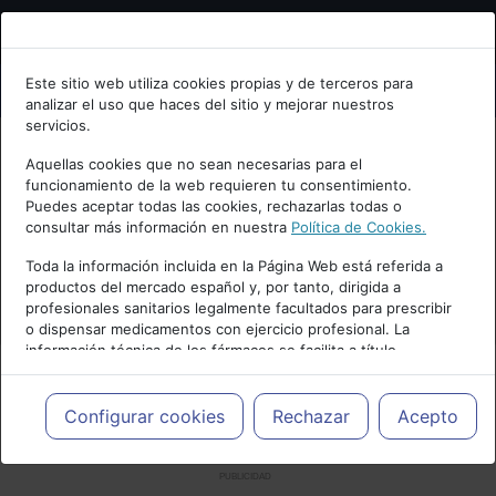
Bienvenid@ a psiquiatria.com
Este sitio web utiliza cookies propias y de terceros para
analizar el uso que haces del sitio y mejorar nuestros
Escribe tu Email
servicios.
Aquellas cookies que no sean necesarias para el
funcionamiento de la web requieren tu consentimiento.
Accede o regístrate con tu email.
Puedes aceptar todas las cookies, rechazarlas todas o
consultar más información en nuestra
Política de Cookies.
Toda la información incluida en la Página Web está referida a
productos del mercado español y, por tanto, dirigida a
Cancelar
profesionales sanitarios legalmente facultados para prescribir
o dispensar medicamentos con ejercicio profesional. La
información técnica de los fármacos se facilita a título
meramente informativo, siendo responsabilidad de los
profesionales facultados prescribir medicamentos y decidir, en
cada caso concreto, el tratamiento más adecuado a las
Configurar cookies
Rechazar
Acepto
necesidades del paciente.
PUBLICIDAD