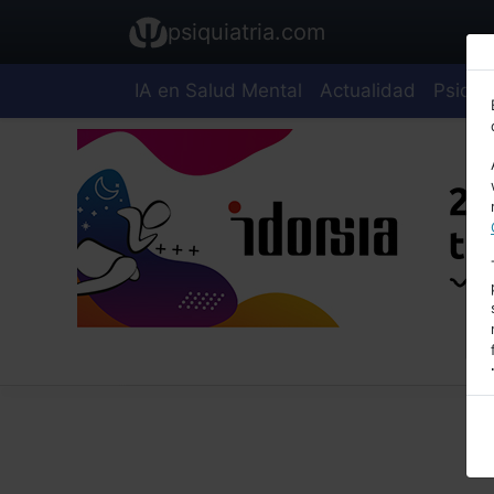
psiquiatria.com
IA en Salud Mental
Actualidad
Psiquia
E
A