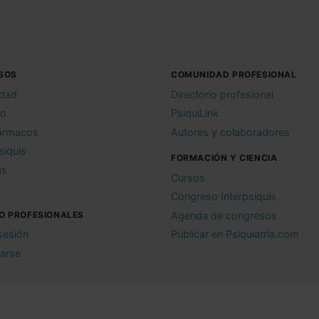
SOS
COMUNIDAD PROFESIONAL
idad
Directorio profesional
io
PsiquiLink
ármacos
Autores y colaboradores
siquis
FORMACIÓN Y CIENCIA
as
Cursos
Congreso Interpsiquis
O PROFESIONALES
Agenda de congresos
 sesión
Publicar en Psiquiatria.com
rarse