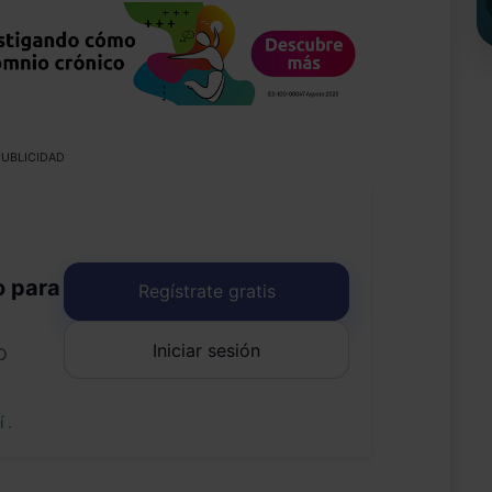
UBLICIDAD
o para
Regístrate gratis
Iniciar sesión
o
uí
.