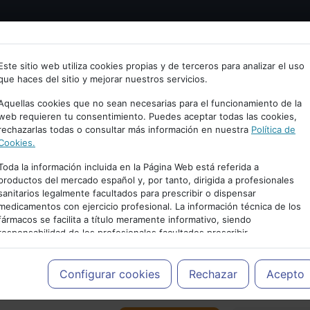
Bienvenid@ a psiquiatria.com
tría
Psicología
Neurociencia
Bienestar
Congreso
Este sitio web utiliza cookies propias y de terceros para analizar el uso
que haces del sitio y mejorar nuestros servicios.
scribe tu Email
Aquellas cookies que no sean necesarias para el funcionamiento de la
web requieren tu consentimiento. Puedes aceptar todas las cookies,
rechazarlas todas o consultar más información en nuestra
Política de
ccede o regístrate con tu email.
Cookies.
Toda la información incluida en la Página Web está referida a
productos del mercado español y, por tanto, dirigida a profesionales
sanitarios legalmente facultados para prescribir o dispensar
Cancelar
medicamentos con ejercicio profesional. La información técnica de los
PUBLICIDAD
fármacos se facilita a título meramente informativo, siendo
responsabilidad de los profesionales facultados prescribir
medicamentos y decidir, en cada caso concreto, el tratamiento más
adecuado a las necesidades del paciente.
Configurar cookies
Rechazar
Acepto