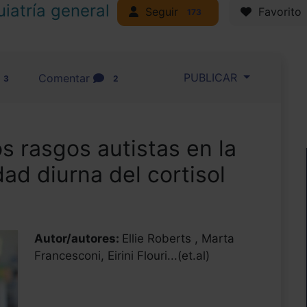
uiatría general
Seguir
Favorito
173
PUBLICAR
Comentar
3
2
os rasgos autistas en la
idad diurna del cortisol
Autor/autores:
Ellie Roberts , Marta
Francesconi, Eirini Flouri...(et.al)