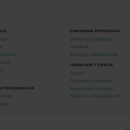
SOS
COMUNIDAD PROFESIONAL
idad
Directorio profesional
io
PsiquiLink
ármacos
Autores y colaboradores
siquis
FORMACIÓN Y CIENCIA
as
Cursos
Congreso Interpsiquis
O PROFESIONALES
Agenda de congresos
 sesión
Publicar en Psiquiatria.com
rarse