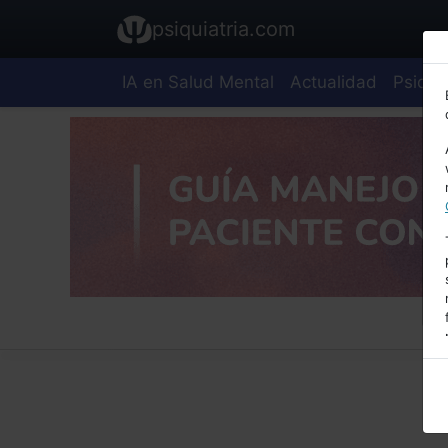
psiquiatria.com
IA en Salud Mental
Actualidad
Psiquia
E
A