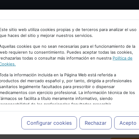
Bienvenid@ a psiquiatria.com
tría
Psicología
Neurociencia
Bienestar
Congreso
Este sitio web utiliza cookies propias y de terceros para analizar el uso
que haces del sitio y mejorar nuestros servicios.
scribe tu Email
Aquellas cookies que no sean necesarias para el funcionamiento de la
web requieren tu consentimiento. Puedes aceptar todas las cookies,
rechazarlas todas o consultar más información en nuestra
Política de
ccede o regístrate con tu email.
Cookies.
Toda la información incluida en la Página Web está referida a
productos del mercado español y, por tanto, dirigida a profesionales
sanitarios legalmente facultados para prescribir o dispensar
Cancelar
medicamentos con ejercicio profesional. La información técnica de los
PUBLICIDAD
fármacos se facilita a título meramente informativo, siendo
responsabilidad de los profesionales facultados prescribir
medicamentos y decidir, en cada caso concreto, el tratamiento más
adecuado a las necesidades del paciente.
Configurar cookies
Rechazar
Acepto