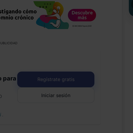
UBLICIDAD
o para
Regístrate gratis
Iniciar sesión
o
uí
.