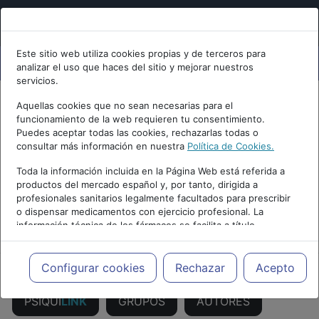
Este sitio web utiliza cookies propias y de terceros para
analizar el uso que haces del sitio y mejorar nuestros
servicios.
Aquellas cookies que no sean necesarias para el
funcionamiento de la web requieren tu consentimiento.
Puedes aceptar todas las cookies, rechazarlas todas o
consultar más información en nuestra
Política de Cookies.
Toda la información incluida en la Página Web está referida a
productos del mercado español y, por tanto, dirigida a
profesionales sanitarios legalmente facultados para prescribir
o dispensar medicamentos con ejercicio profesional. La
información técnica de los fármacos se facilita a título
PUBLICIDAD
meramente informativo, siendo responsabilidad de los
profesionales facultados prescribir medicamentos y decidir, en
cada caso concreto, el tratamiento más adecuado a las
Configurar cookies
Rechazar
Acepto
necesidades del paciente.
PSIQUI
LINK
GRUPOS
AUTORES