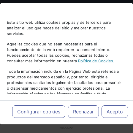
Bienvenid@ a psiquiatria.com
Este sitio web utiliza cookies propias y de terceros para
analizar el uso que haces del sitio y mejorar nuestros
Escribe tu Email
servicios.
Aquellas cookies que no sean necesarias para el
funcionamiento de la web requieren tu consentimiento.
Accede o regístrate con tu email.
Puedes aceptar todas las cookies, rechazarlas todas o
consultar más información en nuestra
Política de Cookies.
Toda la información incluida en la Página Web está referida a
productos del mercado español y, por tanto, dirigida a
Cancelar
profesionales sanitarios legalmente facultados para prescribir
o dispensar medicamentos con ejercicio profesional. La
información técnica de los fármacos se facilita a título
meramente informativo, siendo responsabilidad de los
profesionales facultados prescribir medicamentos y decidir, en
cada caso concreto, el tratamiento más adecuado a las
Configurar cookies
Rechazar
Acepto
necesidades del paciente.
PUBLICIDAD