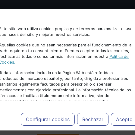
Bienvenid@ a psiquiatria.com
tría
Psicología
Neurociencia
Bienestar
Congreso
Este sitio web utiliza cookies propias y de terceros para analizar el uso
que haces del sitio y mejorar nuestros servicios.
scribe tu Email
Aquellas cookies que no sean necesarias para el funcionamiento de la
web requieren tu consentimiento. Puedes aceptar todas las cookies,
rechazarlas todas o consultar más información en nuestra
Política de
ccede o regístrate con tu email.
Cookies.
Toda la información incluida en la Página Web está referida a
productos del mercado español y, por tanto, dirigida a profesionales
sanitarios legalmente facultados para prescribir o dispensar
Cancelar
medicamentos con ejercicio profesional. La información técnica de los
PUBLICIDAD
fármacos se facilita a título meramente informativo, siendo
responsabilidad de los profesionales facultados prescribir
medicamentos y decidir, en cada caso concreto, el tratamiento más
adecuado a las necesidades del paciente.
Configurar cookies
Rechazar
Acepto