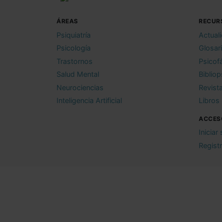
ÁREAS
RECUR
Psiquiatría
Actual
Psicología
Glosar
Trastornos
Psicof
Salud Mental
Bibliop
Neurociencias
Revist
Inteligencia Artificial
Libros
ACCES
Iniciar
Regist