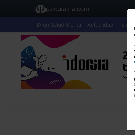
psiquiatria.com
IA en Salud Mental
Actualidad
Psiquia
E
A