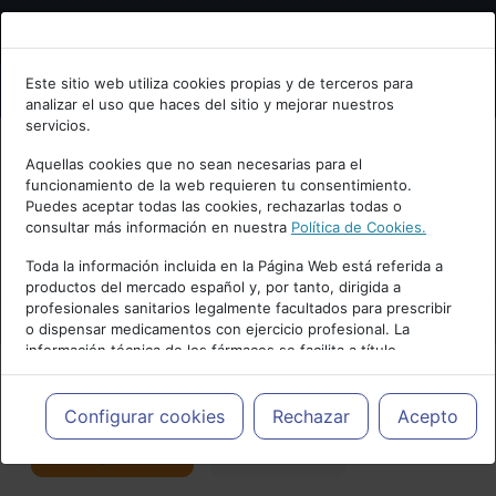
Bienvenid@ a psiquiatria.com
Este sitio web utiliza cookies propias y de terceros para
analizar el uso que haces del sitio y mejorar nuestros
Escribe tu Email
servicios.
Aquellas cookies que no sean necesarias para el
funcionamiento de la web requieren tu consentimiento.
Accede o regístrate con tu email.
Puedes aceptar todas las cookies, rechazarlas todas o
consultar más información en nuestra
Política de Cookies.
PUBLICIDAD
Toda la información incluida en la Página Web está referida a
productos del mercado español y, por tanto, dirigida a
Cancelar
profesionales sanitarios legalmente facultados para prescribir
o dispensar medicamentos con ejercicio profesional. La
información técnica de los fármacos se facilita a título
meramente informativo, siendo responsabilidad de los
profesionales facultados prescribir medicamentos y decidir, en
Actualidad y Artículos
|
Neurociencias
cada caso concreto, el tratamiento más adecuado a las
Configurar cookies
Rechazar
Acepto
necesidades del paciente.
Seguir
Favorito
113