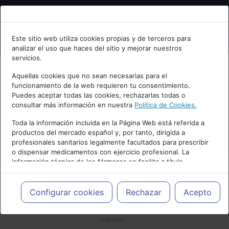
Bienvenid@ a psiquiatria.com
Este sitio web utiliza cookies propias y de terceros para
analizar el uso que haces del sitio y mejorar nuestros
Escribe tu Email
servicios.
Aquellas cookies que no sean necesarias para el
funcionamiento de la web requieren tu consentimiento.
Accede o regístrate con tu email.
Puedes aceptar todas las cookies, rechazarlas todas o
consultar más información en nuestra
Política de Cookies.
Toda la información incluida en la Página Web está referida a
productos del mercado español y, por tanto, dirigida a
Cancelar
profesionales sanitarios legalmente facultados para prescribir
o dispensar medicamentos con ejercicio profesional. La
información técnica de los fármacos se facilita a título
meramente informativo, siendo responsabilidad de los
profesionales facultados prescribir medicamentos y decidir, en
cada caso concreto, el tratamiento más adecuado a las
Configurar cookies
Rechazar
Acepto
necesidades del paciente.
PUBLICIDAD