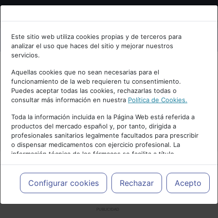
Bienvenid@ a psiquiatria.com
Este sitio web utiliza cookies propias y de terceros para
analizar el uso que haces del sitio y mejorar nuestros
Escribe tu Email
servicios.
Aquellas cookies que no sean necesarias para el
funcionamiento de la web requieren tu consentimiento.
Accede o regístrate con tu email.
Puedes aceptar todas las cookies, rechazarlas todas o
consultar más información en nuestra
Política de Cookies.
Toda la información incluida en la Página Web está referida a
productos del mercado español y, por tanto, dirigida a
Cancelar
profesionales sanitarios legalmente facultados para prescribir
o dispensar medicamentos con ejercicio profesional. La
información técnica de los fármacos se facilita a título
meramente informativo, siendo responsabilidad de los
profesionales facultados prescribir medicamentos y decidir, en
cada caso concreto, el tratamiento más adecuado a las
Configurar cookies
Rechazar
Acepto
necesidades del paciente.
PUBLICIDAD