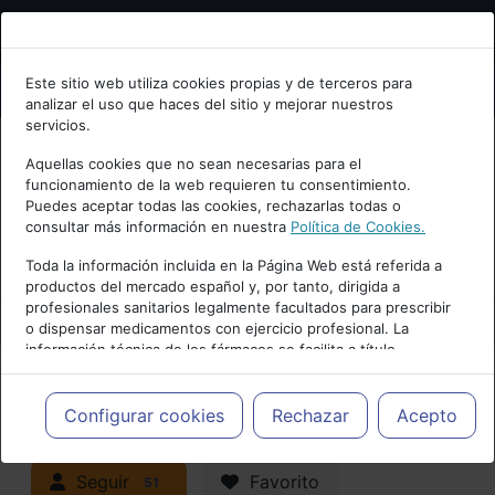
Bienvenid@ a psiquiatria.com
Este sitio web utiliza cookies propias y de terceros para
analizar el uso que haces del sitio y mejorar nuestros
Escribe tu Email
servicios.
Aquellas cookies que no sean necesarias para el
funcionamiento de la web requieren tu consentimiento.
Accede o regístrate con tu email.
Puedes aceptar todas las cookies, rechazarlas todas o
consultar más información en nuestra
Política de Cookies.
PUBLICIDAD
Toda la información incluida en la Página Web está referida a
productos del mercado español y, por tanto, dirigida a
Cancelar
profesionales sanitarios legalmente facultados para prescribir
o dispensar medicamentos con ejercicio profesional. La
información técnica de los fármacos se facilita a título
meramente informativo, siendo responsabilidad de los
profesionales facultados prescribir medicamentos y decidir, en
Actualidad y Artículos
|
cada caso concreto, el tratamiento más adecuado a las
Configurar cookies
Rechazar
Acepto
necesidades del paciente.
Neuropsiquiatría y Neurología
Seguir
Favorito
51