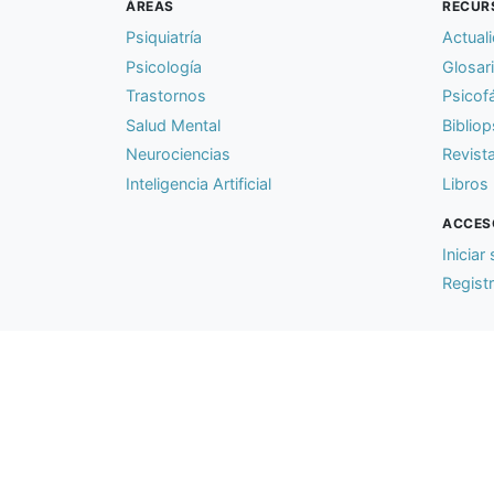
ÁREAS
RECUR
Psiquiatría
Actual
Psicología
Glosar
Trastornos
Psicof
Salud Mental
Bibliop
Neurociencias
Revist
Inteligencia Artificial
Libros
ACCES
Iniciar
Regist