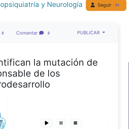
opsiquiatría y Neurología
Seguir
51
PUBLICAR
Comentar
3
2
ntifican la mutación de
nsable de los
rodesarrollo