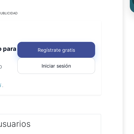
UBLICIDAD
o para
Regístrate gratis
Iniciar sesión
o
uí
.
usuarios