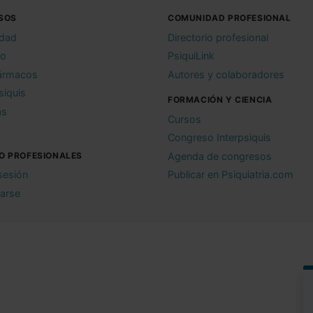
SOS
COMUNIDAD PROFESIONAL
idad
Directorio profesional
io
PsiquiLink
ármacos
Autores y colaboradores
siquis
FORMACIÓN Y CIENCIA
as
Cursos
Congreso Interpsiquis
O PROFESIONALES
Agenda de congresos
 sesión
Publicar en Psiquiatria.com
rarse