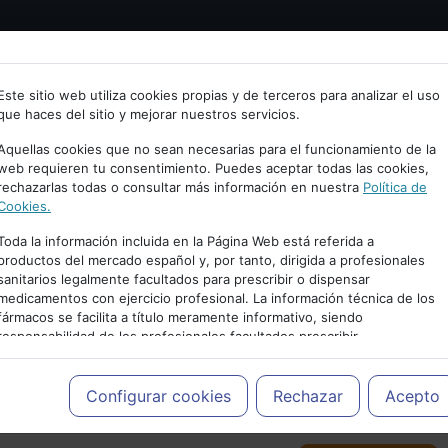
Bienvenid@ a psiquiatria.com
tría
Psicología
Neurociencia
Bienestar
Congreso
Este sitio web utiliza cookies propias y de terceros para analizar el uso
que haces del sitio y mejorar nuestros servicios.
scribe tu Email
Aquellas cookies que no sean necesarias para el funcionamiento de la
web requieren tu consentimiento. Puedes aceptar todas las cookies,
rechazarlas todas o consultar más información en nuestra
Política de
ccede o regístrate con tu email.
Cookies.
Toda la información incluida en la Página Web está referida a
productos del mercado español y, por tanto, dirigida a profesionales
sanitarios legalmente facultados para prescribir o dispensar
Cancelar
medicamentos con ejercicio profesional. La información técnica de los
PUBLICIDAD
fármacos se facilita a título meramente informativo, siendo
responsabilidad de los profesionales facultados prescribir
medicamentos y decidir, en cada caso concreto, el tratamiento más
adecuado a las necesidades del paciente.
Configurar cookies
Rechazar
Acepto