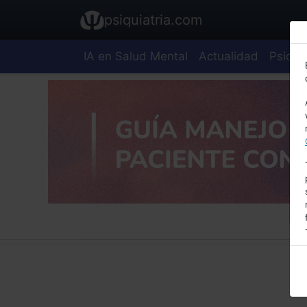
psiquiatria.com
IA en Salud Mental
Actualidad
Psiquia
E
A