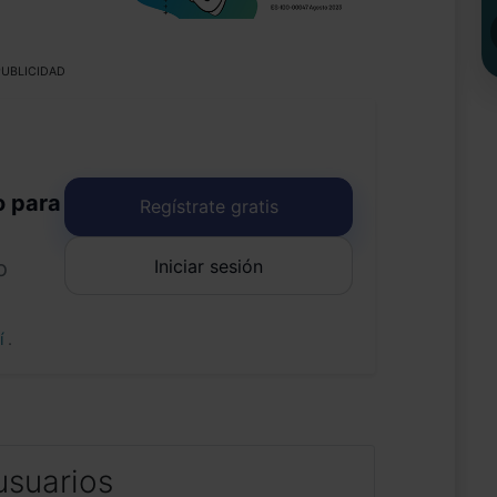
UBLICIDAD
o para
Regístrate gratis
Iniciar sesión
o
uí
.
usuarios