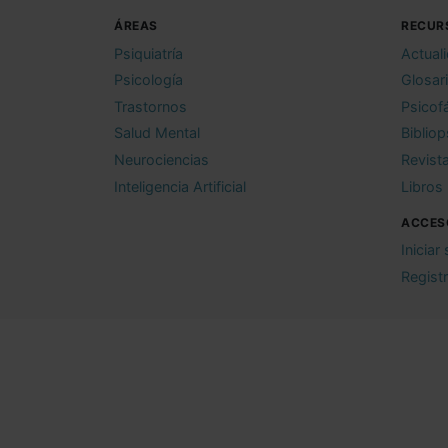
ÁREAS
RECUR
Psiquiatría
Actual
Psicología
Glosar
Trastornos
Psicof
Salud Mental
Bibliop
Neurociencias
Revist
Inteligencia Artificial
Libros
ACCES
Iniciar
Regist