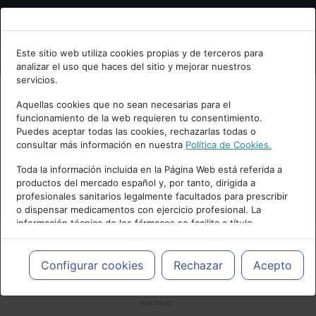
Bienvenid@ a psiquiatria.com
Este sitio web utiliza cookies propias y de terceros para
analizar el uso que haces del sitio y mejorar nuestros
Escribe tu Email
servicios.
Aquellas cookies que no sean necesarias para el
funcionamiento de la web requieren tu consentimiento.
Accede o regístrate con tu email.
Puedes aceptar todas las cookies, rechazarlas todas o
consultar más información en nuestra
Política de Cookies.
Toda la información incluida en la Página Web está referida a
productos del mercado español y, por tanto, dirigida a
Cancelar
profesionales sanitarios legalmente facultados para prescribir
o dispensar medicamentos con ejercicio profesional. La
información técnica de los fármacos se facilita a título
meramente informativo, siendo responsabilidad de los
profesionales facultados prescribir medicamentos y decidir, en
cada caso concreto, el tratamiento más adecuado a las
Configurar cookies
Rechazar
Acepto
necesidades del paciente.
PUBLICIDAD