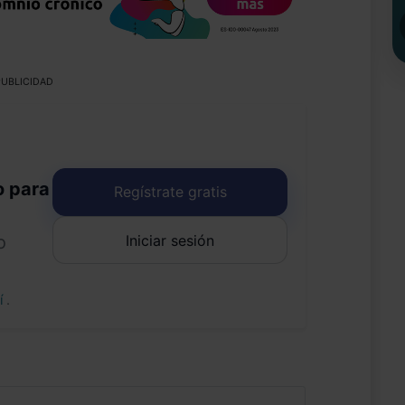
UBLICIDAD
o para
Regístrate gratis
Iniciar sesión
o
uí
.