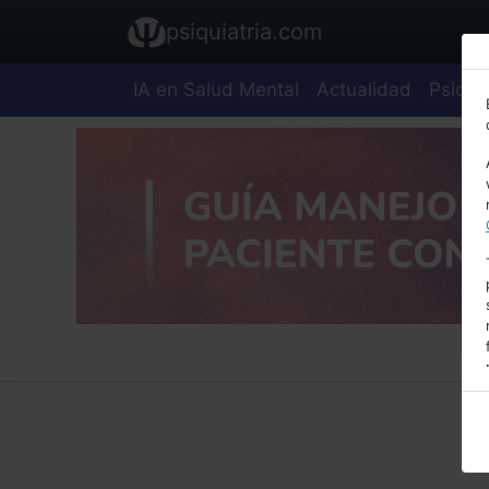
psiquiatria.com
IA en Salud Mental
Actualidad
Psiquia
E
A