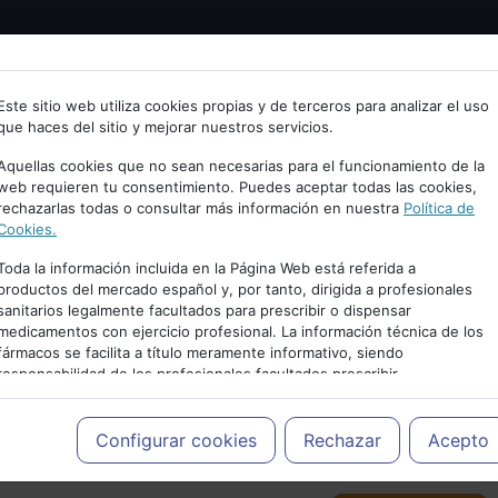
Bienvenid@ a psiquiatria.com
tría
Psicología
Neurociencia
Bienestar
Congreso
Este sitio web utiliza cookies propias y de terceros para analizar el uso
que haces del sitio y mejorar nuestros servicios.
scribe tu Email
Aquellas cookies que no sean necesarias para el funcionamiento de la
web requieren tu consentimiento. Puedes aceptar todas las cookies,
rechazarlas todas o consultar más información en nuestra
Política de
ccede o regístrate con tu email.
Cookies.
Toda la información incluida en la Página Web está referida a
productos del mercado español y, por tanto, dirigida a profesionales
sanitarios legalmente facultados para prescribir o dispensar
Cancelar
medicamentos con ejercicio profesional. La información técnica de los
PUBLICIDAD
fármacos se facilita a título meramente informativo, siendo
responsabilidad de los profesionales facultados prescribir
medicamentos y decidir, en cada caso concreto, el tratamiento más
adecuado a las necesidades del paciente.
Configurar cookies
Rechazar
Acepto