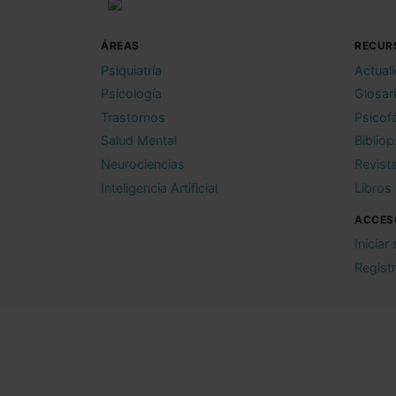
ÁREAS
RECUR
Psiquiatría
Actual
Psicología
Glosar
Trastornos
Psicof
Salud Mental
Bibliop
Neurociencias
Revist
Inteligencia Artificial
Libros
ACCES
Iniciar
Regist