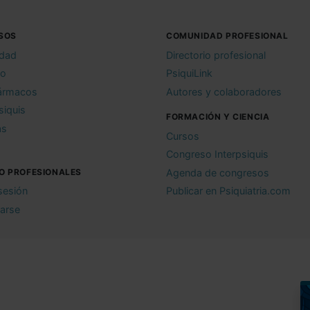
SOS
COMUNIDAD PROFESIONAL
idad
Directorio profesional
io
PsiquiLink
ármacos
Autores y colaboradores
siquis
FORMACIÓN Y CIENCIA
as
Cursos
Congreso Interpsiquis
O PROFESIONALES
Agenda de congresos
 sesión
Publicar en Psiquiatria.com
rarse