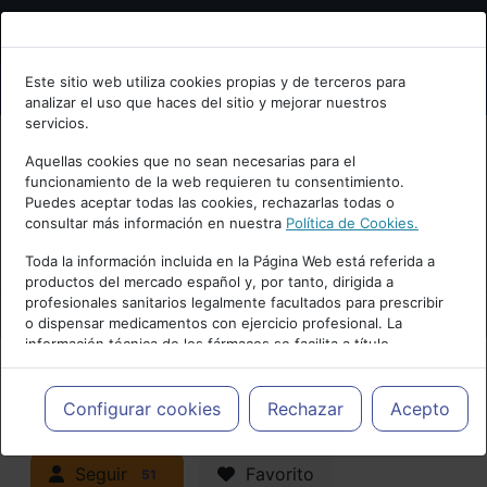
Bienvenid@ a psiquiatria.com
Este sitio web utiliza cookies propias y de terceros para
analizar el uso que haces del sitio y mejorar nuestros
Escribe tu Email
servicios.
Aquellas cookies que no sean necesarias para el
funcionamiento de la web requieren tu consentimiento.
Accede o regístrate con tu email.
Puedes aceptar todas las cookies, rechazarlas todas o
consultar más información en nuestra
Política de Cookies.
PUBLICIDAD
Toda la información incluida en la Página Web está referida a
productos del mercado español y, por tanto, dirigida a
Cancelar
profesionales sanitarios legalmente facultados para prescribir
o dispensar medicamentos con ejercicio profesional. La
información técnica de los fármacos se facilita a título
meramente informativo, siendo responsabilidad de los
profesionales facultados prescribir medicamentos y decidir, en
Actualidad y Artículos
|
cada caso concreto, el tratamiento más adecuado a las
Configurar cookies
Rechazar
Acepto
necesidades del paciente.
Neuropsiquiatría y Neurología
Seguir
Favorito
51