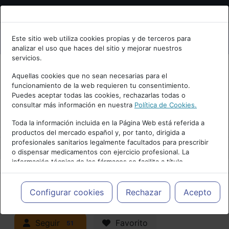
Bienvenid@ a psiquiatria.com
Este sitio web utiliza cookies propias y de terceros para
analizar el uso que haces del sitio y mejorar nuestros
Escribe tu Email
servicios.
Aquellas cookies que no sean necesarias para el
funcionamiento de la web requieren tu consentimiento.
Accede o regístrate con tu email.
Puedes aceptar todas las cookies, rechazarlas todas o
consultar más información en nuestra
Política de Cookies.
PUBLICIDAD
Toda la información incluida en la Página Web está referida a
productos del mercado español y, por tanto, dirigida a
Cancelar
profesionales sanitarios legalmente facultados para prescribir
o dispensar medicamentos con ejercicio profesional. La
información técnica de los fármacos se facilita a título
meramente informativo, siendo responsabilidad de los
profesionales facultados prescribir medicamentos y decidir, en
Actualidad y Artículos
|
cada caso concreto, el tratamiento más adecuado a las
Configurar cookies
Rechazar
Acepto
necesidades del paciente.
Neuropsiquiatría y Neurología
Seguir
Favorito
51