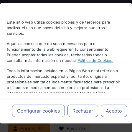
Bienvenid@ a psiquiatria.com
Este sitio web utiliza cookies propias y de terceros para
analizar el uso que haces del sitio y mejorar nuestros
Escribe tu Email
servicios.
Aquellas cookies que no sean necesarias para el
funcionamiento de la web requieren tu consentimiento.
Accede o regístrate con tu email.
Puedes aceptar todas las cookies, rechazarlas todas o
consultar más información en nuestra
Política de Cookies.
PUBLICIDAD
Toda la información incluida en la Página Web está referida a
productos del mercado español y, por tanto, dirigida a
Cancelar
profesionales sanitarios legalmente facultados para prescribir
o dispensar medicamentos con ejercicio profesional. La
información técnica de los fármacos se facilita a título
meramente informativo, siendo responsabilidad de los
profesionales facultados prescribir medicamentos y decidir, en
Actualidad y Artículos
|
cada caso concreto, el tratamiento más adecuado a las
Configurar cookies
Rechazar
Acepto
necesidades del paciente.
Neuropsiquiatría y Neurología
Seguir
Favorito
51