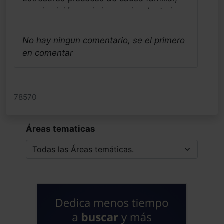
en mi opinión casi siempre involuntarios,
muy determinados desde lo Biológico
genético y desde lo social. Con mucha
No hay ningun comentario, se el primero
frecuencia otorgamos, como
en comentar
profesionales de la salud física y mental
y por nuestra de-formación ideológica
liberal, una responsabilidad culposa,
78570
sobretodo en lo comportamental, que
provocará dolor, estigma y prejuicios, y
que posteriormente cuando el daño está
Áreas tematicas
hecho, queremos intentar eliminar,
quedándonos desgraciadamente solo la
posibilidad de su parcheo o tratamiento
sintomático. Estos niños y niñas
inocentes van a sufrir de estresores
precoces, muy condicionados desde lo
social, pero en naturalezas biológicas
genéticas compartidas de sus familias,