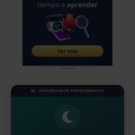
padre y madre. Podemos hablar de que
en la cronicidad humana se une lo
genético y epigenético. Saludos alegres
del neandertal hiperactivo de Sevilla
Jose Luis Frias Pulido
Médico - España
Fecha: 04/12/2025
Publicidad
VADEMÉCUM DE PSICOFÁRMACOS