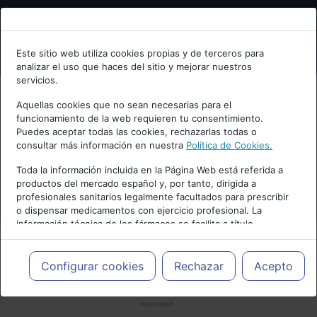
Bienvenid@ a psiquiatria.com
Este sitio web utiliza cookies propias y de terceros para
analizar el uso que haces del sitio y mejorar nuestros
Escribe tu Email
servicios.
Aquellas cookies que no sean necesarias para el
funcionamiento de la web requieren tu consentimiento.
Accede o regístrate con tu email.
Puedes aceptar todas las cookies, rechazarlas todas o
consultar más información en nuestra
Política de Cookies.
Toda la información incluida en la Página Web está referida a
productos del mercado español y, por tanto, dirigida a
Cancelar
profesionales sanitarios legalmente facultados para prescribir
o dispensar medicamentos con ejercicio profesional. La
información técnica de los fármacos se facilita a título
meramente informativo, siendo responsabilidad de los
profesionales facultados prescribir medicamentos y decidir, en
cada caso concreto, el tratamiento más adecuado a las
Configurar cookies
Rechazar
Acepto
necesidades del paciente.
PUBLICIDAD