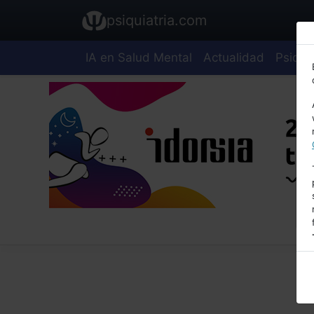
psiquiatria.com
IA en Salud Mental
Actualidad
Psiquia
E
A