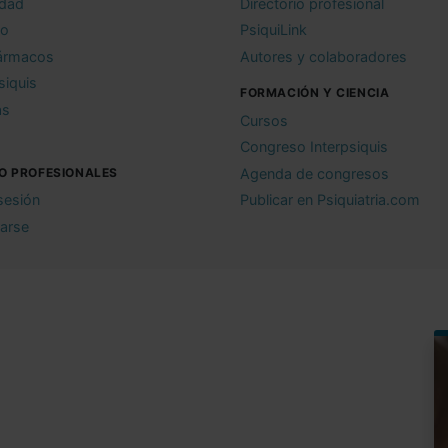
idad
Directorio profesional
io
PsiquiLink
ármacos
Autores y colaboradores
siquis
FORMACIÓN Y CIENCIA
as
Cursos
Congreso Interpsiquis
O PROFESIONALES
Agenda de congresos
 sesión
Publicar en Psiquiatria.com
rarse