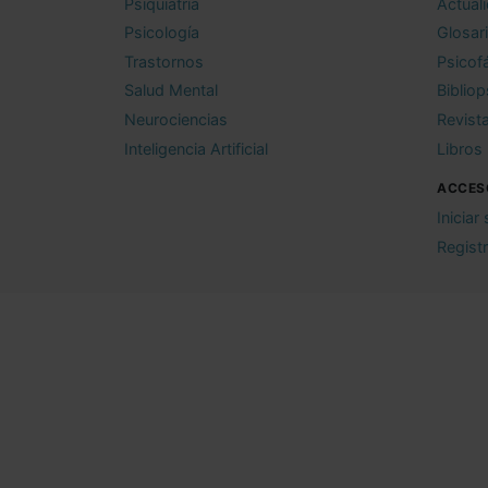
Psiquiatría
Actual
Psicología
Glosar
Trastornos
Psicof
Salud Mental
Bibliop
Neurociencias
Revist
Inteligencia Artificial
Libros
ACCES
Iniciar
Regist