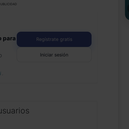
UBLICIDAD
o para
Regístrate gratis
Iniciar sesión
o
uí
.
usuarios