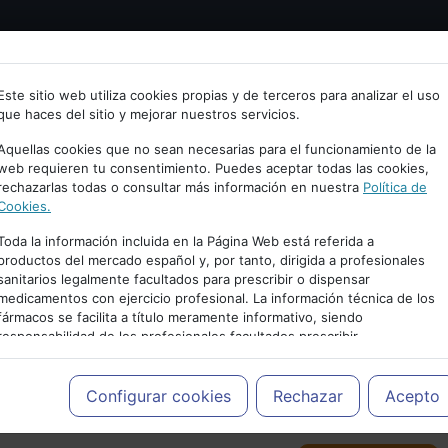
Bienvenid@ a psiquiatria.com
tría
Psicología
Neurociencia
Bienestar
Congreso
Este sitio web utiliza cookies propias y de terceros para analizar el uso
que haces del sitio y mejorar nuestros servicios.
scribe tu Email
Aquellas cookies que no sean necesarias para el funcionamiento de la
web requieren tu consentimiento. Puedes aceptar todas las cookies,
rechazarlas todas o consultar más información en nuestra
Política de
ccede o regístrate con tu email.
Cookies.
Toda la información incluida en la Página Web está referida a
productos del mercado español y, por tanto, dirigida a profesionales
sanitarios legalmente facultados para prescribir o dispensar
Cancelar
medicamentos con ejercicio profesional. La información técnica de los
PUBLICIDAD
fármacos se facilita a título meramente informativo, siendo
responsabilidad de los profesionales facultados prescribir
medicamentos y decidir, en cada caso concreto, el tratamiento más
adecuado a las necesidades del paciente.
Configurar cookies
Rechazar
Acepto