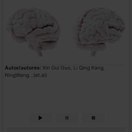
Autor/autores:
Xin Gui Guo, Li Qing Kang,
NingWang...(et.al)
0%