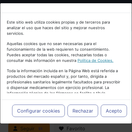
Bienvenid@ a psiquiatria.com
Este sitio web utiliza cookies propias y de terceros para
analizar el uso que haces del sitio y mejorar nuestros
Escribe tu Email
servicios.
Aquellas cookies que no sean necesarias para el
funcionamiento de la web requieren tu consentimiento.
Accede o regístrate con tu email.
Puedes aceptar todas las cookies, rechazarlas todas o
consultar más información en nuestra
Política de Cookies.
PUBLICIDAD
Toda la información incluida en la Página Web está referida a
productos del mercado español y, por tanto, dirigida a
Cancelar
profesionales sanitarios legalmente facultados para prescribir
o dispensar medicamentos con ejercicio profesional. La
información técnica de los fármacos se facilita a título
meramente informativo, siendo responsabilidad de los
profesionales facultados prescribir medicamentos y decidir, en
Actualidad y Artículos
|
cada caso concreto, el tratamiento más adecuado a las
Configurar cookies
Rechazar
Acepto
necesidades del paciente.
Neuropsiquiatría y Neurología
Seguir
Favorito
51