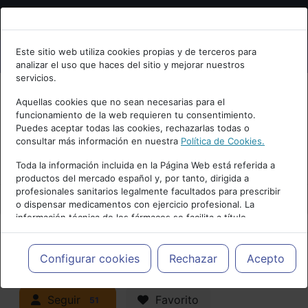
Bienvenid@ a psiquiatria.com
Este sitio web utiliza cookies propias y de terceros para
analizar el uso que haces del sitio y mejorar nuestros
Escribe tu Email
servicios.
Aquellas cookies que no sean necesarias para el
funcionamiento de la web requieren tu consentimiento.
Accede o regístrate con tu email.
Puedes aceptar todas las cookies, rechazarlas todas o
consultar más información en nuestra
Política de Cookies.
PUBLICIDAD
Toda la información incluida en la Página Web está referida a
productos del mercado español y, por tanto, dirigida a
Cancelar
profesionales sanitarios legalmente facultados para prescribir
o dispensar medicamentos con ejercicio profesional. La
información técnica de los fármacos se facilita a título
meramente informativo, siendo responsabilidad de los
profesionales facultados prescribir medicamentos y decidir, en
Actualidad y Artículos
|
cada caso concreto, el tratamiento más adecuado a las
Configurar cookies
Rechazar
Acepto
necesidades del paciente.
Neuropsiquiatría y Neurología
Seguir
Favorito
51