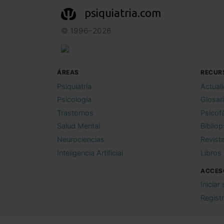
psiquiatria.com
© 1996–2026
ÁREAS
RECUR
Psiquiatría
Actual
Psicología
Glosar
Trastornos
Psicof
Salud Mental
Bibliop
Neurociencias
Revist
Inteligencia Artificial
Libros
ACCES
Iniciar
Regist