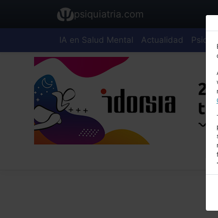
psiquiatria.com
IA en Salud Mental
Actualidad
Psiquia
E
A