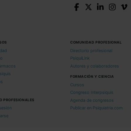
SOS
COMUNIDAD PROFESIONAL
idad
Directorio profesional
io
PsiquiLink
ármacos
Autores y colaboradores
siquis
FORMACIÓN Y CIENCIA
as
Cursos
Congreso Interpsiquis
O PROFESIONALES
Agenda de congresos
 sesión
Publicar en Psiquiatria.com
rarse