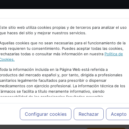
Bienvenid@ a psiquiatria.com
tría
Psicología
Neurociencia
Bienestar
Congreso
Este sitio web utiliza cookies propias y de terceros para analizar el uso
que haces del sitio y mejorar nuestros servicios.
scribe tu Email
Aquellas cookies que no sean necesarias para el funcionamiento de la
web requieren tu consentimiento. Puedes aceptar todas las cookies,
rechazarlas todas o consultar más información en nuestra
Política de
ccede o regístrate con tu email.
Cookies.
Toda la información incluida en la Página Web está referida a
productos del mercado español y, por tanto, dirigida a profesionales
sanitarios legalmente facultados para prescribir o dispensar
Cancelar
medicamentos con ejercicio profesional. La información técnica de los
PUBLICIDAD
fármacos se facilita a título meramente informativo, siendo
responsabilidad de los profesionales facultados prescribir
medicamentos y decidir, en cada caso concreto, el tratamiento más
adecuado a las necesidades del paciente.
Configurar cookies
Rechazar
Acepto