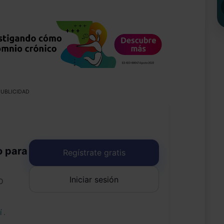
UBLICIDAD
o para
Regístrate gratis
Iniciar sesión
o
uí
.