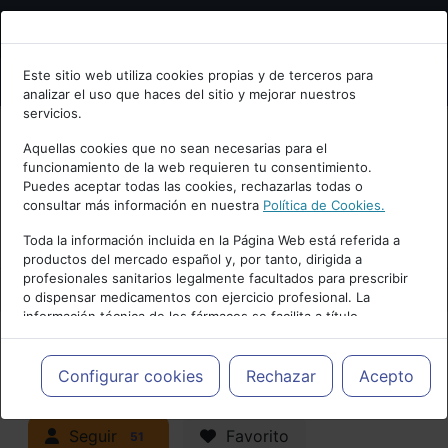
Bienvenid@ a psiquiatria.com
Este sitio web utiliza cookies propias y de terceros para
analizar el uso que haces del sitio y mejorar nuestros
Escribe tu Email
servicios.
Aquellas cookies que no sean necesarias para el
funcionamiento de la web requieren tu consentimiento.
Accede o regístrate con tu email.
Puedes aceptar todas las cookies, rechazarlas todas o
consultar más información en nuestra
Política de Cookies.
PUBLICIDAD
Toda la información incluida en la Página Web está referida a
productos del mercado español y, por tanto, dirigida a
Cancelar
profesionales sanitarios legalmente facultados para prescribir
o dispensar medicamentos con ejercicio profesional. La
información técnica de los fármacos se facilita a título
meramente informativo, siendo responsabilidad de los
profesionales facultados prescribir medicamentos y decidir, en
Actualidad y Artículos
|
cada caso concreto, el tratamiento más adecuado a las
Configurar cookies
Rechazar
Acepto
necesidades del paciente.
Neuropsiquiatría y Neurología
Seguir
Favorito
51