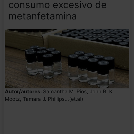
consumo excesivo de
metanfetamina
Autor/autores:
Samantha M. Rios, John R. K.
Mootz, Tamara J. Phillips...(et.al)