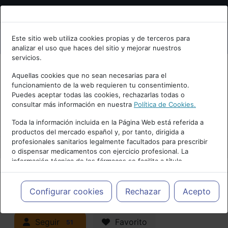
Bienvenid@ a psiquiatria.com
Este sitio web utiliza cookies propias y de terceros para
analizar el uso que haces del sitio y mejorar nuestros
Escribe tu Email
servicios.
Aquellas cookies que no sean necesarias para el
funcionamiento de la web requieren tu consentimiento.
Accede o regístrate con tu email.
Puedes aceptar todas las cookies, rechazarlas todas o
consultar más información en nuestra
Política de Cookies.
PUBLICIDAD
Toda la información incluida en la Página Web está referida a
productos del mercado español y, por tanto, dirigida a
Cancelar
profesionales sanitarios legalmente facultados para prescribir
o dispensar medicamentos con ejercicio profesional. La
información técnica de los fármacos se facilita a título
meramente informativo, siendo responsabilidad de los
profesionales facultados prescribir medicamentos y decidir, en
Actualidad y Artículos
|
cada caso concreto, el tratamiento más adecuado a las
Configurar cookies
Rechazar
Acepto
necesidades del paciente.
Neuropsiquiatría y Neurología
Seguir
Favorito
51