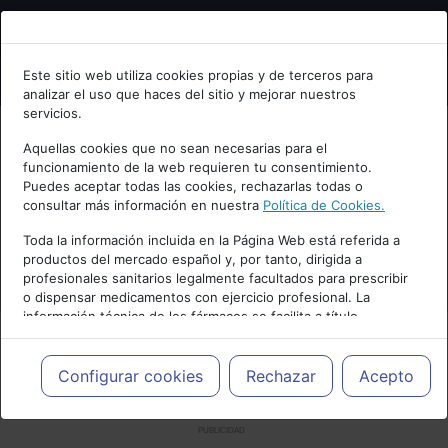
Bienvenid@ a psiquiatria.com
Este sitio web utiliza cookies propias y de terceros para
analizar el uso que haces del sitio y mejorar nuestros
Escribe tu Email
servicios.
Aquellas cookies que no sean necesarias para el
funcionamiento de la web requieren tu consentimiento.
Accede o regístrate con tu email.
Puedes aceptar todas las cookies, rechazarlas todas o
consultar más información en nuestra
Política de Cookies.
Toda la información incluida en la Página Web está referida a
productos del mercado español y, por tanto, dirigida a
Cancelar
profesionales sanitarios legalmente facultados para prescribir
o dispensar medicamentos con ejercicio profesional. La
información técnica de los fármacos se facilita a título
meramente informativo, siendo responsabilidad de los
profesionales facultados prescribir medicamentos y decidir, en
cada caso concreto, el tratamiento más adecuado a las
Configurar cookies
Rechazar
Acepto
necesidades del paciente.
PUBLICIDAD