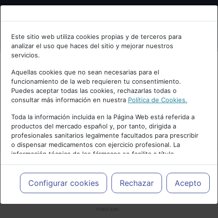
Bienvenid@ a psiquiatria.com
Este sitio web utiliza cookies propias y de terceros para
analizar el uso que haces del sitio y mejorar nuestros
Escribe tu Email
servicios.
Aquellas cookies que no sean necesarias para el
funcionamiento de la web requieren tu consentimiento.
Accede o regístrate con tu email.
Puedes aceptar todas las cookies, rechazarlas todas o
consultar más información en nuestra
Política de Cookies.
Toda la información incluida en la Página Web está referida a
productos del mercado español y, por tanto, dirigida a
Cancelar
profesionales sanitarios legalmente facultados para prescribir
o dispensar medicamentos con ejercicio profesional. La
información técnica de los fármacos se facilita a título
meramente informativo, siendo responsabilidad de los
profesionales facultados prescribir medicamentos y decidir, en
cada caso concreto, el tratamiento más adecuado a las
Configurar cookies
Rechazar
Acepto
necesidades del paciente.
PUBLICIDAD