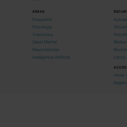
ÁREAS
RECUR
Psiquiatría
Actual
Psicología
Glosar
Trastornos
Psicof
Salud Mental
Bibliop
Neurociencias
Revist
Inteligencia Artificial
Libros
ACCES
Iniciar
Regist