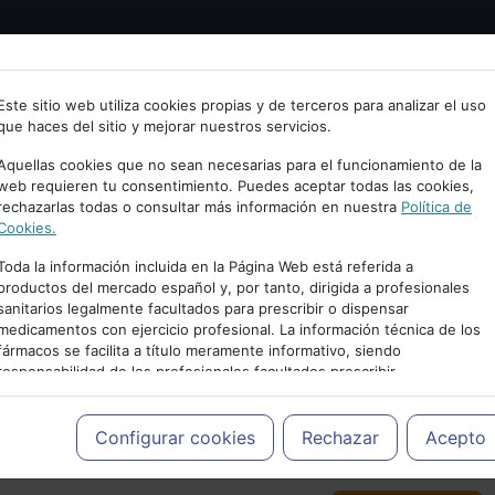
Bienvenid@ a psiquiatria.com
tría
Psicología
Neurociencia
Bienestar
Congreso
Este sitio web utiliza cookies propias y de terceros para analizar el uso
que haces del sitio y mejorar nuestros servicios.
scribe tu Email
Aquellas cookies que no sean necesarias para el funcionamiento de la
web requieren tu consentimiento. Puedes aceptar todas las cookies,
rechazarlas todas o consultar más información en nuestra
Política de
ccede o regístrate con tu email.
Cookies.
Toda la información incluida en la Página Web está referida a
productos del mercado español y, por tanto, dirigida a profesionales
sanitarios legalmente facultados para prescribir o dispensar
Cancelar
medicamentos con ejercicio profesional. La información técnica de los
PUBLICIDAD
fármacos se facilita a título meramente informativo, siendo
responsabilidad de los profesionales facultados prescribir
medicamentos y decidir, en cada caso concreto, el tratamiento más
adecuado a las necesidades del paciente.
Configurar cookies
Rechazar
Acepto