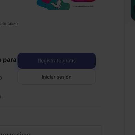
UBLICIDAD
o para
Regístrate gratis
Iniciar sesión
o
uí
.