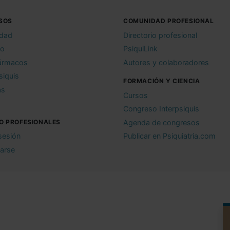
SOS
COMUNIDAD PROFESIONAL
idad
Directorio profesional
io
PsiquiLink
ármacos
Autores y colaboradores
siquis
FORMACIÓN Y CIENCIA
as
Cursos
Congreso Interpsiquis
O PROFESIONALES
Agenda de congresos
 sesión
Publicar en Psiquiatria.com
rarse