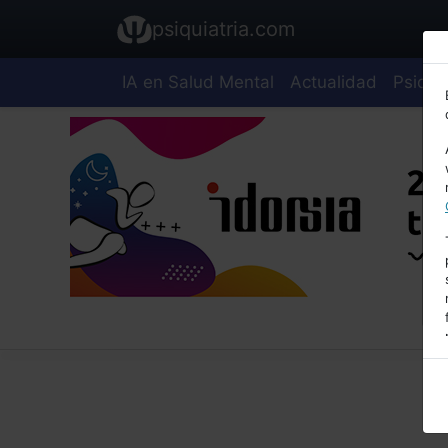
psiquiatria.com
IA en Salud Mental
Actualidad
Psiquia
E
A