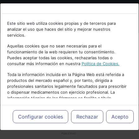
Bienvenid@ a psiquiatria.com
Este sitio web utiliza cookies propias y de terceros para
analizar el uso que haces del sitio y mejorar nuestros
Escribe tu Email
servicios.
Aquellas cookies que no sean necesarias para el
funcionamiento de la web requieren tu consentimiento.
Accede o regístrate con tu email.
Puedes aceptar todas las cookies, rechazarlas todas o
consultar más información en nuestra
Política de Cookies.
Toda la información incluida en la Página Web está referida a
productos del mercado español y, por tanto, dirigida a
Cancelar
profesionales sanitarios legalmente facultados para prescribir
o dispensar medicamentos con ejercicio profesional. La
información técnica de los fármacos se facilita a título
meramente informativo, siendo responsabilidad de los
profesionales facultados prescribir medicamentos y decidir, en
cada caso concreto, el tratamiento más adecuado a las
Configurar cookies
Rechazar
Acepto
necesidades del paciente.
PUBLICIDAD