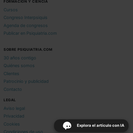
FORMACIÓN Y CIENCIA
Cursos
Congreso Interpsiquis
Agenda de congresos
Publicar en Psiquiatria.com
SOBRE PSIQUIATRIA.COM
30 años contigo
Quiénes somos
Clientes
Patrocinio y publicidad
Contacto
LEGAL
Aviso legal
Privacidad
Cookies
Explora el artículo con IA
Condiciones de uso