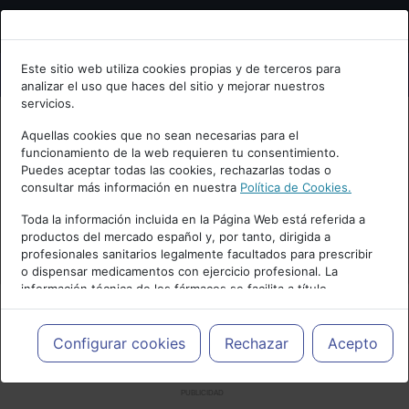
Bienvenid@ a psiquiatria.com
Este sitio web utiliza cookies propias y de terceros para
analizar el uso que haces del sitio y mejorar nuestros
Escribe tu Email
servicios.
Aquellas cookies que no sean necesarias para el
funcionamiento de la web requieren tu consentimiento.
Accede o regístrate con tu email.
Puedes aceptar todas las cookies, rechazarlas todas o
consultar más información en nuestra
Política de Cookies.
Toda la información incluida en la Página Web está referida a
productos del mercado español y, por tanto, dirigida a
Cancelar
profesionales sanitarios legalmente facultados para prescribir
o dispensar medicamentos con ejercicio profesional. La
información técnica de los fármacos se facilita a título
meramente informativo, siendo responsabilidad de los
profesionales facultados prescribir medicamentos y decidir, en
cada caso concreto, el tratamiento más adecuado a las
Configurar cookies
Rechazar
Acepto
necesidades del paciente.
PUBLICIDAD