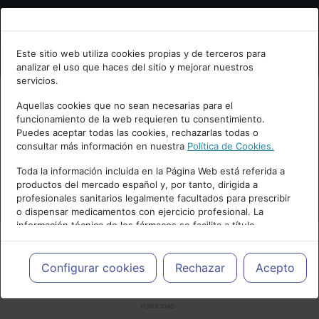
Bienvenid@ a psiquiatria.com
Este sitio web utiliza cookies propias y de terceros para
analizar el uso que haces del sitio y mejorar nuestros
Escribe tu Email
servicios.
Aquellas cookies que no sean necesarias para el
funcionamiento de la web requieren tu consentimiento.
Accede o regístrate con tu email.
Puedes aceptar todas las cookies, rechazarlas todas o
consultar más información en nuestra
Política de Cookies.
Toda la información incluida en la Página Web está referida a
productos del mercado español y, por tanto, dirigida a
Cancelar
profesionales sanitarios legalmente facultados para prescribir
o dispensar medicamentos con ejercicio profesional. La
información técnica de los fármacos se facilita a título
meramente informativo, siendo responsabilidad de los
profesionales facultados prescribir medicamentos y decidir, en
cada caso concreto, el tratamiento más adecuado a las
Configurar cookies
Rechazar
Acepto
necesidades del paciente.
PUBLICIDAD