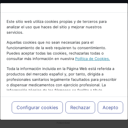
Bienvenid@ a psiquiatria.com
Este sitio web utiliza cookies propias y de terceros para
analizar el uso que haces del sitio y mejorar nuestros
Escribe tu Email
servicios.
Aquellas cookies que no sean necesarias para el
funcionamiento de la web requieren tu consentimiento.
Accede o regístrate con tu email.
Puedes aceptar todas las cookies, rechazarlas todas o
consultar más información en nuestra
Política de Cookies.
Toda la información incluida en la Página Web está referida a
productos del mercado español y, por tanto, dirigida a
Cancelar
profesionales sanitarios legalmente facultados para prescribir
o dispensar medicamentos con ejercicio profesional. La
información técnica de los fármacos se facilita a título
meramente informativo, siendo responsabilidad de los
profesionales facultados prescribir medicamentos y decidir, en
cada caso concreto, el tratamiento más adecuado a las
Configurar cookies
Rechazar
Acepto
necesidades del paciente.
PUBLICIDAD