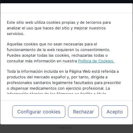
Bienvenid@ a psiquiatria.com
Este sitio web utiliza cookies propias y de terceros para
analizar el uso que haces del sitio y mejorar nuestros
Escribe tu Email
servicios.
Aquellas cookies que no sean necesarias para el
funcionamiento de la web requieren tu consentimiento.
Accede o regístrate con tu email.
Puedes aceptar todas las cookies, rechazarlas todas o
consultar más información en nuestra
Política de Cookies.
Toda la información incluida en la Página Web está referida a
productos del mercado español y, por tanto, dirigida a
Cancelar
profesionales sanitarios legalmente facultados para prescribir
o dispensar medicamentos con ejercicio profesional. La
información técnica de los fármacos se facilita a título
meramente informativo, siendo responsabilidad de los
profesionales facultados prescribir medicamentos y decidir, en
cada caso concreto, el tratamiento más adecuado a las
Configurar cookies
Rechazar
Acepto
necesidades del paciente.
PUBLICIDAD