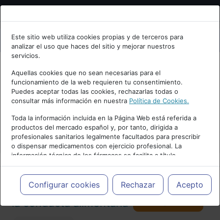
Bienvenid@ a psiquiatria.com
Este sitio web utiliza cookies propias y de terceros para
analizar el uso que haces del sitio y mejorar nuestros
Escribe tu Email
servicios.
Aquellas cookies que no sean necesarias para el
funcionamiento de la web requieren tu consentimiento.
Accede o regístrate con tu email.
Puedes aceptar todas las cookies, rechazarlas todas o
consultar más información en nuestra
Política de Cookies.
PUBLICIDAD
Toda la información incluida en la Página Web está referida a
productos del mercado español y, por tanto, dirigida a
Cancelar
profesionales sanitarios legalmente facultados para prescribir
o dispensar medicamentos con ejercicio profesional. La
información técnica de los fármacos se facilita a título
meramente informativo, siendo responsabilidad de los
profesionales facultados prescribir medicamentos y decidir, en
Actualidad y Artículos
|
Trastornos de
cada caso concreto, el tratamiento más adecuado a las
Configurar cookies
Rechazar
Acepto
necesidades del paciente.
Seguir
la conducta alimentaria
98