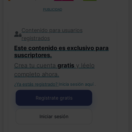
PUBLICIDAD
Contenido para usuarios
registrados
Este contenido es exclusivo para
suscriptores.
Crea tu cuenta
gratis
y léelo
completo ahora.
¿Ya estás registrado?
Inicia sesión aquí
.
Regístrate gratis
Iniciar sesión