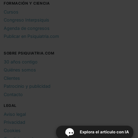
FORMACIÓN Y CIENCIA
Cursos
Congreso Interpsiquis
Agenda de congresos
Publicar en Psiquiatria.com
SOBRE PSIQUIATRIA.COM
30 años contigo
Quiénes somos
Clientes
Patrocinio y publicidad
Contacto
LEGAL
Aviso legal
Privacidad
Cookies
Explora el artículo con IA