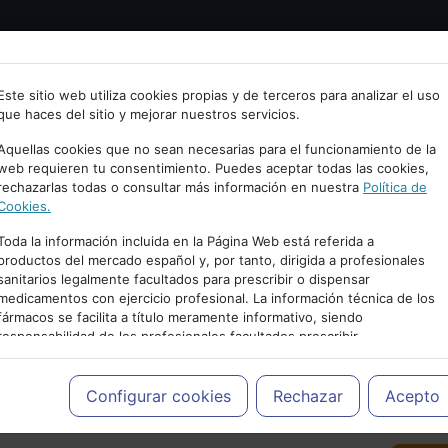
Bienvenid@ a psiquiatria.com
tría
Psicología
Neurociencia
Bienestar
Congreso
Este sitio web utiliza cookies propias y de terceros para analizar el uso
que haces del sitio y mejorar nuestros servicios.
scribe tu Email
Aquellas cookies que no sean necesarias para el funcionamiento de la
web requieren tu consentimiento. Puedes aceptar todas las cookies,
rechazarlas todas o consultar más información en nuestra
Política de
ccede o regístrate con tu email.
Cookies.
Toda la información incluida en la Página Web está referida a
productos del mercado español y, por tanto, dirigida a profesionales
sanitarios legalmente facultados para prescribir o dispensar
Cancelar
medicamentos con ejercicio profesional. La información técnica de los
PUBLICIDAD
fármacos se facilita a título meramente informativo, siendo
responsabilidad de los profesionales facultados prescribir
medicamentos y decidir, en cada caso concreto, el tratamiento más
adecuado a las necesidades del paciente.
Configurar cookies
Rechazar
Acepto