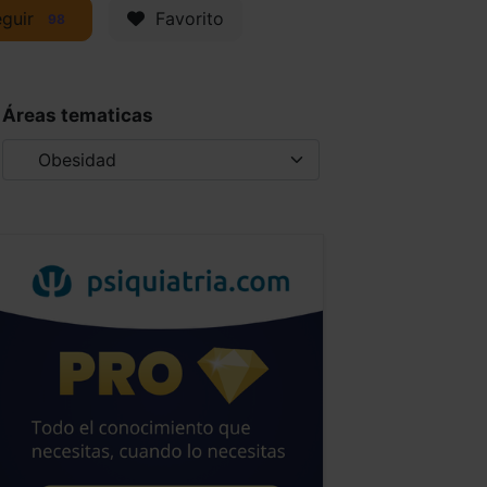
guir
Favorito
98
Áreas tematicas