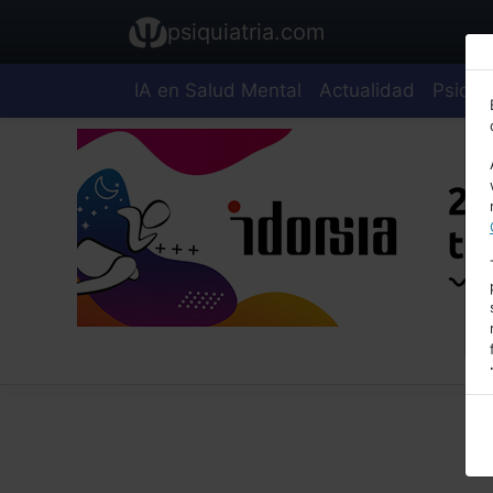
psiquiatria.com
IA en Salud Mental
Actualidad
Psiquia
E
A