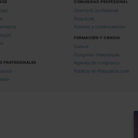
SOS
COMUNIDAD PROFESIONAL
idad
Directorio profesional
io
PsiquiLink
ármacos
Autores y colaboradores
siquis
FORMACIÓN Y CIENCIA
as
Cursos
Congreso Interpsiquis
O PROFESIONALES
Agenda de congresos
 sesión
Publicar en Psiquiatria.com
rarse