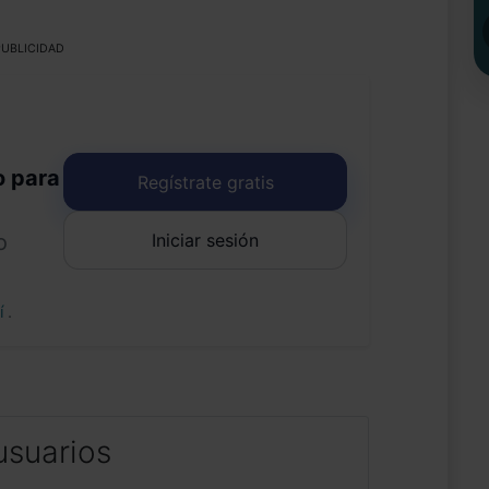
UBLICIDAD
o para
Regístrate gratis
Iniciar sesión
o
uí
.
usuarios