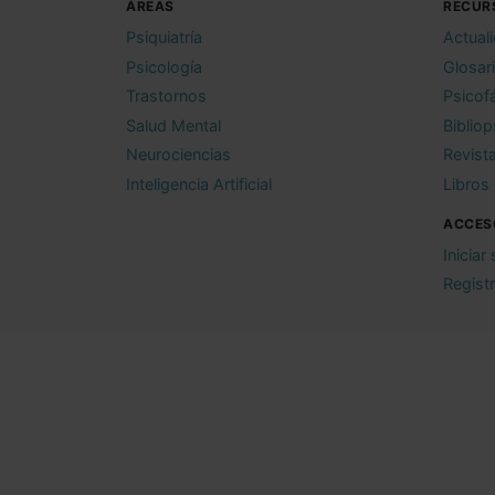
ÁREAS
RECUR
Psiquiatría
Actual
Psicología
Glosar
Trastornos
Psicof
Salud Mental
Bibliop
Neurociencias
Revist
Inteligencia Artificial
Libros
ACCES
Iniciar
Regist