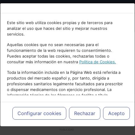
Bienvenid@ a psiquiatria.com
Este sitio web utiliza cookies propias y de terceros para
analizar el uso que haces del sitio y mejorar nuestros
Escribe tu Email
servicios.
Aquellas cookies que no sean necesarias para el
funcionamiento de la web requieren tu consentimiento.
Accede o regístrate con tu email.
Puedes aceptar todas las cookies, rechazarlas todas o
consultar más información en nuestra
Política de Cookies.
Toda la información incluida en la Página Web está referida a
productos del mercado español y, por tanto, dirigida a
Cancelar
profesionales sanitarios legalmente facultados para prescribir
o dispensar medicamentos con ejercicio profesional. La
información técnica de los fármacos se facilita a título
meramente informativo, siendo responsabilidad de los
profesionales facultados prescribir medicamentos y decidir, en
cada caso concreto, el tratamiento más adecuado a las
Configurar cookies
Rechazar
Acepto
necesidades del paciente.
PUBLICIDAD