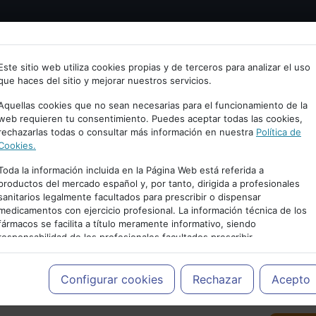
Bienvenid@ a psiquiatria.com
tría
Psicología
Neurociencia
Bienestar
Congreso
Este sitio web utiliza cookies propias y de terceros para analizar el uso
que haces del sitio y mejorar nuestros servicios.
scribe tu Email
Aquellas cookies que no sean necesarias para el funcionamiento de la
web requieren tu consentimiento. Puedes aceptar todas las cookies,
rechazarlas todas o consultar más información en nuestra
Política de
ccede o regístrate con tu email.
Cookies.
Toda la información incluida en la Página Web está referida a
productos del mercado español y, por tanto, dirigida a profesionales
sanitarios legalmente facultados para prescribir o dispensar
Cancelar
medicamentos con ejercicio profesional. La información técnica de los
PUBLICIDAD
fármacos se facilita a título meramente informativo, siendo
responsabilidad de los profesionales facultados prescribir
medicamentos y decidir, en cada caso concreto, el tratamiento más
adecuado a las necesidades del paciente.
Configurar cookies
Rechazar
Acepto