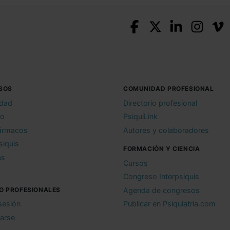
SOS
COMUNIDAD PROFESIONAL
idad
Directorio profesional
io
PsiquiLink
ármacos
Autores y colaboradores
siquis
FORMACIÓN Y CIENCIA
as
Cursos
Congreso Interpsiquis
O PROFESIONALES
Agenda de congresos
 sesión
Publicar en Psiquiatria.com
rarse