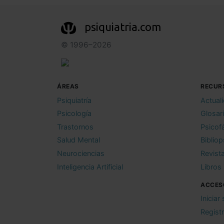
psiquiatria.com
© 1996–2026
ÁREAS
RECUR
Psiquiatría
Actual
Psicología
Glosar
Trastornos
Psicof
Salud Mental
Bibliop
Neurociencias
Revist
Inteligencia Artificial
Libros
ACCES
Iniciar
Regist