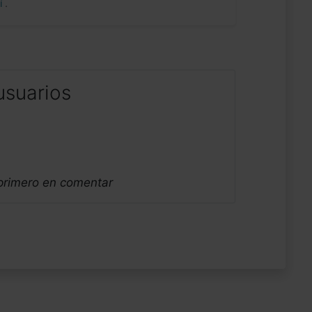
uí
.
usuarios
 primero en comentar