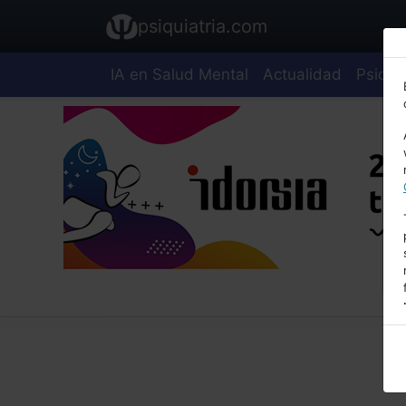
psiquiatria.com
IA en Salud Mental
Actualidad
Psiquia
E
A