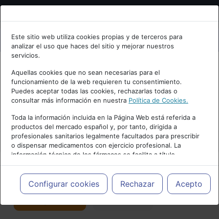
Bienvenid@ a psiquiatria.com
Este sitio web utiliza cookies propias y de terceros para
analizar el uso que haces del sitio y mejorar nuestros
Escribe tu Email
servicios.
Aquellas cookies que no sean necesarias para el
funcionamiento de la web requieren tu consentimiento.
Accede o regístrate con tu email.
Puedes aceptar todas las cookies, rechazarlas todas o
consultar más información en nuestra
Política de Cookies.
PUBLICIDAD
Toda la información incluida en la Página Web está referida a
productos del mercado español y, por tanto, dirigida a
Cancelar
profesionales sanitarios legalmente facultados para prescribir
o dispensar medicamentos con ejercicio profesional. La
información técnica de los fármacos se facilita a título
meramente informativo, siendo responsabilidad de los
profesionales facultados prescribir medicamentos y decidir, en
Actualidad y Artículos
|
Salud mental
cada caso concreto, el tratamiento más adecuado a las
Configurar cookies
Rechazar
Acepto
necesidades del paciente.
Seguir
Favorito
176