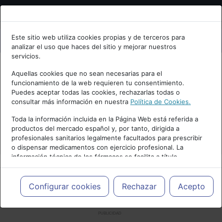
Bienvenid@ a psiquiatria.com
Este sitio web utiliza cookies propias y de terceros para
analizar el uso que haces del sitio y mejorar nuestros
Escribe tu Email
servicios.
Aquellas cookies que no sean necesarias para el
funcionamiento de la web requieren tu consentimiento.
Accede o regístrate con tu email.
Puedes aceptar todas las cookies, rechazarlas todas o
consultar más información en nuestra
Política de Cookies.
Toda la información incluida en la Página Web está referida a
productos del mercado español y, por tanto, dirigida a
Cancelar
profesionales sanitarios legalmente facultados para prescribir
o dispensar medicamentos con ejercicio profesional. La
información técnica de los fármacos se facilita a título
meramente informativo, siendo responsabilidad de los
profesionales facultados prescribir medicamentos y decidir, en
cada caso concreto, el tratamiento más adecuado a las
Configurar cookies
Rechazar
Acepto
necesidades del paciente.
PUBLICIDAD