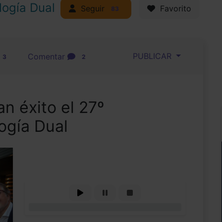
logía Dual
Seguir
Favorito
83
PUBLICAR
Comentar
3
2
n éxito el 27º
ogía Dual
0%