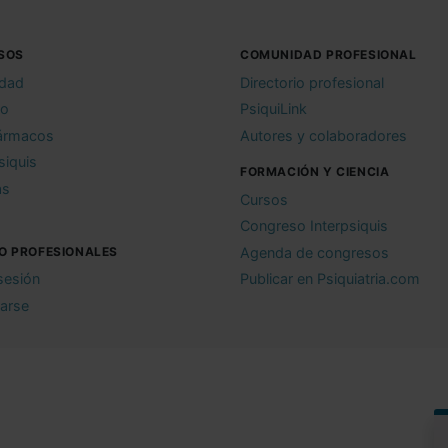
SOS
COMUNIDAD PROFESIONAL
idad
Directorio profesional
io
PsiquiLink
ármacos
Autores y colaboradores
siquis
FORMACIÓN Y CIENCIA
as
Cursos
Congreso Interpsiquis
O PROFESIONALES
Agenda de congresos
 sesión
Publicar en Psiquiatria.com
rarse