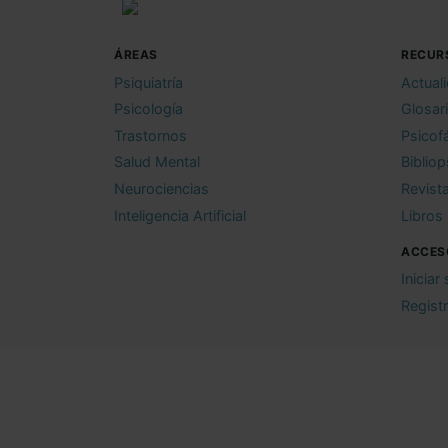
ÁREAS
RECUR
Psiquiatría
Actual
Psicología
Glosar
Trastornos
Psicof
Salud Mental
Bibliop
Neurociencias
Revist
Inteligencia Artificial
Libros
ACCES
Iniciar
Regist