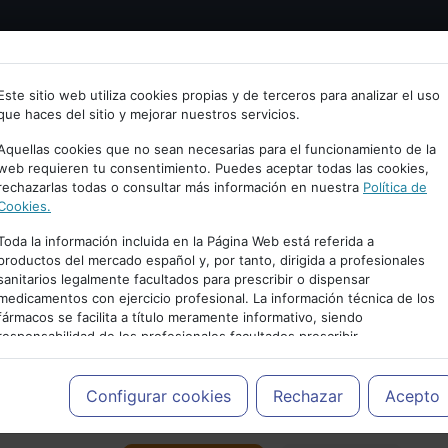
Bienvenid@ a psiquiatria.com
tría
Psicología
Neurociencia
Bienestar
Congreso
Este sitio web utiliza cookies propias y de terceros para analizar el uso
que haces del sitio y mejorar nuestros servicios.
scribe tu Email
Aquellas cookies que no sean necesarias para el funcionamiento de la
web requieren tu consentimiento. Puedes aceptar todas las cookies,
rechazarlas todas o consultar más información en nuestra
Política de
ccede o regístrate con tu email.
Cookies.
Toda la información incluida en la Página Web está referida a
productos del mercado español y, por tanto, dirigida a profesionales
sanitarios legalmente facultados para prescribir o dispensar
Cancelar
medicamentos con ejercicio profesional. La información técnica de los
PUBLICIDAD
fármacos se facilita a título meramente informativo, siendo
responsabilidad de los profesionales facultados prescribir
medicamentos y decidir, en cada caso concreto, el tratamiento más
adecuado a las necesidades del paciente.
Configurar cookies
Rechazar
Acepto