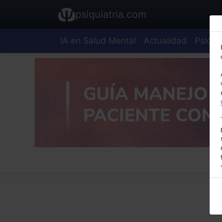
psiquiatria.com
IA en Salud Mental
Actualidad
Psiquia
E
A