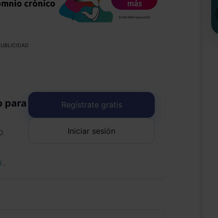
UBLICIDAD
o para
Regístrate gratis
Iniciar sesión
o
uí
.